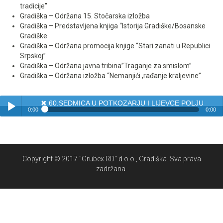
tradicije”
Gradiška – Održana 15. Stočarska izložba
Gradiška – Predstavljena knjiga “Istorija Gradiške/Bosanske
Gradiške
Gradiška – Održana promocija knjige “Stari zanati u Republici
Srpskoj”
Gradiška – Održana javna tribina”Traganje za smislom”
Gradiška – Održana izložba “Nemanjići ,rađanje kraljevine”
✖
60.SEDMICA U POTKOZARJU I LIJEVCE POLJU
0:00
0:00
✖
60.SEDMICA U POTKOZARJU I LIJEVCE POLJU
Play /
Copyright © 2017 "Grubex RD" d.o.o., Gradiška. Sva prava
zadržana.
pause