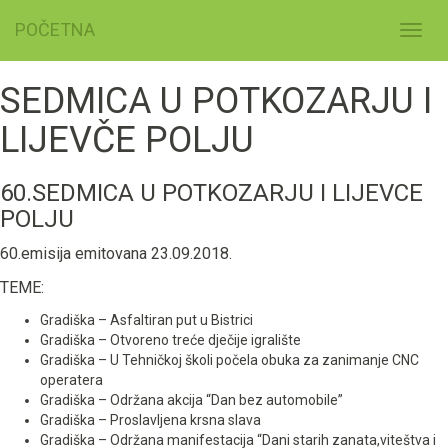
POČETNA
Toggl
navig
SEDMICA U POTKOZARJU I
LIJEVČE POLJU
60.SEDMICA U POTKOZARJU I LIJEVCE
POLJU
60.emisija emitovana 23.09.2018.
TEME:
Gradiška – Asfaltiran put u Bistrici
Gradiška – Otvoreno treće dječije igralište
Gradiška – U Tehničkoj školi počela obuka za zanimanje CNC
operatera
Gradiška – Održana akcija “Dan bez automobile”
Gradiška – Proslavljena krsna slava
Gradiška – Održana manifestacija “Dani starih zanata,viteštva i