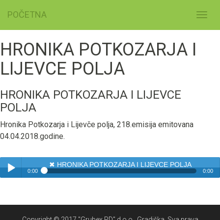
POČETNA
Toggl
navig
HRONIKA POTKOZARJA I
LIJEVCE POLJA
HRONIKA POTKOZARJA I LIJEVCE
POLJA
Hronika Potkozarja i Lijevče polja, 218.emisija emitovana
04.04.2018.godine.
✖
HRONIKA POTKOZARJA I LIJEVCE POLJA
0:00
0:00
✖
HRONIKA POTKOZARJA I LIJEVCE POLJA
Play /
Copyright © 2017 "Grubex RD" d.o.o., Gradiška. Sva prava