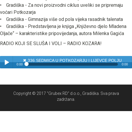
• Gradiška - Za novi proizvodni ciklus uveliki se pripremaju
voćari Potkozarja
• Gradiška - Gimnazija više od pola vijeka rasadnik talenata
• Gradiška - Predstavljena je knjiga „Književno djelo Mladena
Oljače“ – karakteristike pripovijedanja, autora Milenka Gagića
RADIO KOJI SE SLUŠA I VOLI – RADIO KOZARA!
✖
336.SEDMICA U POTKOZARJU I LIJEVCE POLJU
0:00
0:00
✖
336.SEDMICA U POTKOZARJU I LIJEVCE POLJU
Play /
Copyright © 2017 "Grubex RD" d.o.o., Gradiška. Sva prava
zadržana.
pause