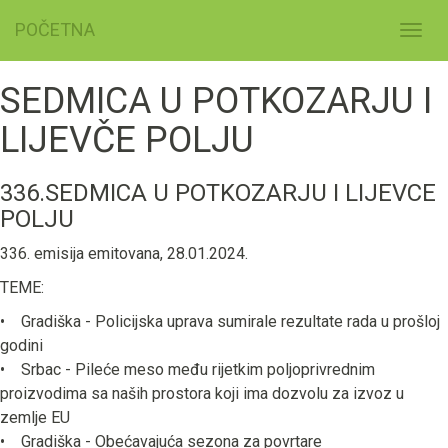
POČETNA
Toggl
navig
SEDMICA U POTKOZARJU I
LIJEVČE POLJU
336.SEDMICA U POTKOZARJU I LIJEVCE
POLJU
336. emisija emitovana, 28.01.2024.
TEME:
• Gradiška - Policijska uprava sumirale rezultate rada u prošloj
godini
• Srbac - Pileće meso među rijetkim poljoprivrednim
proizvodima sa naših prostora koji ima dozvolu za izvoz u
zemlje EU
• Gradiška - Obećavajuća sezona za povrtare