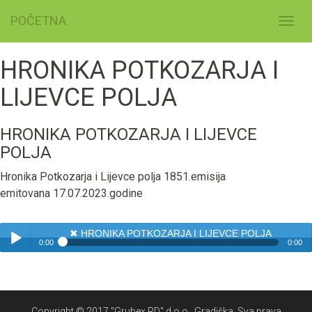
POČETNA
Toggl
navig
HRONIKA POTKOZARJA I
LIJEVCE POLJA
HRONIKA POTKOZARJA I LIJEVCE
POLJA
Hronika Potkozarja i Lijevce polja 1851.emisija
emitovana 17.07.2023.godine
✖
HRONIKA POTKOZARJA I LIJEVCE POLJA
0:00
0:00
✖
HRONIKA POTKOZARJA I LIJEVCE POLJA
Play /
Copyright © 2017 "Grubex RD" d.o.o., Gradiška. Sva prava