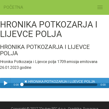
POČETNA
Toggl
navig
HRONIKA POTKOZARJA I
LIJEVCE POLJA
HRONIKA POTKOZARJA I LIJEVCE
POLJA
Hronika Potkozarja i Lijevce polja 1709.emisija emitovana
26.01.2023.godine
✖
HRONIKA POTKOZARJA I LIJEVCE POLJA
0:00
0:00
✖
HRONIKA POTKOZARJA I LIJEVCE POLJA
Play /
Copyright © 2017 "Grubex RD" d.o.o., Gradiška. Sva prava