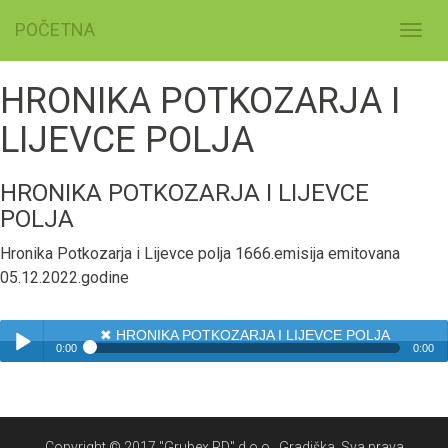
POČETNA
Toggl
navig
HRONIKA POTKOZARJA I
LIJEVCE POLJA
HRONIKA POTKOZARJA I LIJEVCE
POLJA
Hronika Potkozarja i Lijevce polja 1666.emisija emitovana
05.12.2022.godine
✖
HRONIKA POTKOZARJA I LIJEVCE POLJA
0:00
0:00
✖
HRONIKA POTKOZARJA I LIJEVCE POLJA
Play /
Copyright © 2017 "Grubex RD" d.o.o., Gradiška. Sva prava