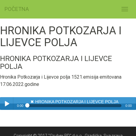
POČETNA
Toggl
navig
HRONIKA POTKOZARJA I
LIJEVCE POLJA
HRONIKA POTKOZARJA I LIJEVCE
POLJA
Hronika Potkozarja i Lijevce polja 1521.emisija emitovana
17.06.2022.godine
✖
HRONIKA POTKOZARJA I LIJEVCE POLJA
0:00
0:00
✖
HRONIKA POTKOZARJA I LIJEVCE POLJA
Play /
Copyright © 2017 "Grubex RD" d.o.o., Gradiška. Sva prava