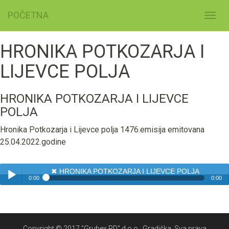
POČETNA
Toggl
navig
HRONIKA POTKOZARJA I
LIJEVCE POLJA
HRONIKA POTKOZARJA I LIJEVCE
POLJA
Hronika Potkozarja i Lijevce polja 1476.emisija emitovana
25.04.2022.godine
✖
HRONIKA POTKOZARJA I LIJEVCE POLJA
0:00
0:00
✖
HRONIKA POTKOZARJA I LIJEVCE POLJA
Play /
Copyright © 2017 "Grubex RD" d.o.o., Gradiška. Sva prava