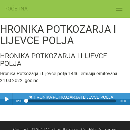
POČETNA
Toggl
navig
HRONIKA POTKOZARJA I
LIJEVCE POLJA
HRONIKA POTKOZARJA I LIJEVCE
POLJA
Hronika Potkozarja i Lijevce polja 1446. emisija emitovana
21.03.2022. godine
✖
HRONIKA POTKOZARJA I LIJEVCE POLJA
0:00
0:00
✖
HRONIKA POTKOZARJA I LIJEVCE POLJA
Play /
Copyright © 2017 "Grubex RD" d.o.o., Gradiška. Sva prava