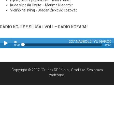
Pijem, pijem, popiću sve – Milan Babić
Kude si pošla Cveto – Merima Njegomir
Violino ne sviraj - Dragan Živković Tozovac
RADIO KOJI SE SLUŠA I VOLI – RADIO KOZARA!
227.NAJBOLJI YU NARODN
✖
0:00
0:00
✖
227.NAJBOLJI YU NARODNJACI - BISERI NARODNE MUZIKE
Play /
Copyright © 2017 "Grubex RD" d.o.o., Gradiška. Sva prava
zadržana.
pause