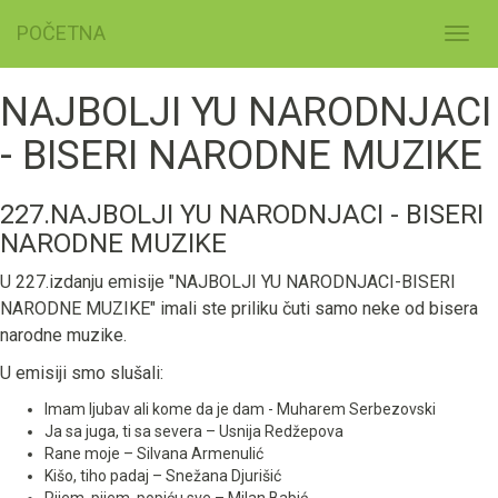
POČETNA
Toggl
navig
NAJBOLJI YU NARODNJACI
- BISERI NARODNE MUZIKE
227.NAJBOLJI YU NARODNJACI - BISERI
NARODNE MUZIKE
U 227.izdanju emisije "NAJBOLJI YU NARODNJACI-BISERI
NARODNE MUZIKE" imali ste priliku čuti samo neke od bisera
narodne muzike.
U emisiji smo slušali:
Imam ljubav ali kome da je dam - Muharem Serbezovski
Ja sa juga, ti sa severa – Usnija Redžepova
Rane moje – Silvana Armenulić
Kišo, tiho padaj – Snežana Djurišić