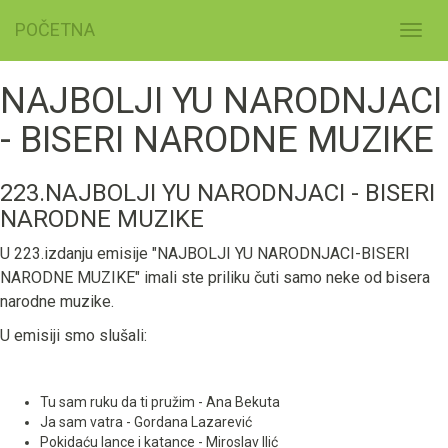
POČETNA
Toggl
navig
NAJBOLJI YU NARODNJACI
- BISERI NARODNE MUZIKE
223.NAJBOLJI YU NARODNJACI - BISERI
NARODNE MUZIKE
U 223.izdanju emisije "NAJBOLJI YU NARODNJACI-BISERI
NARODNE MUZIKE" imali ste priliku čuti samo neke od bisera
narodne muzike.
U emisiji smo slušali:
Tu sam ruku da ti pružim - Ana Bekuta
Ja sam vatra - Gordana Lazarević
Pokidaću lance i katance - Miroslav Ilić