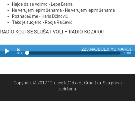
Hajde da se volimo - Lepa Brena
Ne verujem lepim ženama - Ne verujem lepim ženama
Poznaćeš me - Haris Džinović
Tako je sudjeno - Rodja Raičević
RADIO KOJI SE SLUŠA I VOLI – RADIO KOZARA!
223.NAJBOLJI YU NARODN
✖
0:00
0:00
✖
223.NAJBOLJI YU NARODNJACI - BISERI NARODNE MUZIKE
Play /
Copyright © 2017 "Grubex RD" d.o.o., Gradiška. Sva prava
zadržana.
pause