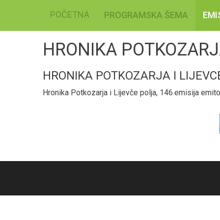
POČETNA
PROGRAMSKA ŠEMA
EMI
HRONIKA POTKOZARJA
HRONIKA POTKOZARJA I LIJEVC
Hronika Potkozarja i Lijevče polja, 146.emisija emi