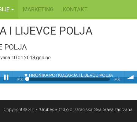
SIJE
MARKETING
KONTAKT
 I LIJEVCE POLJA
E POLJA
tovana 10.01.2018.godine.
✖
HRONIKA POTKOZARJA I LIJEVCE POLJA
0:00
0:00
✖
HRONIKA POTKOZARJA I LIJEVCE POLJA
Play /
volum
Copyright © 2017 "Grubex RD" d.o.o., Gradiška. Sva prava zadržana.