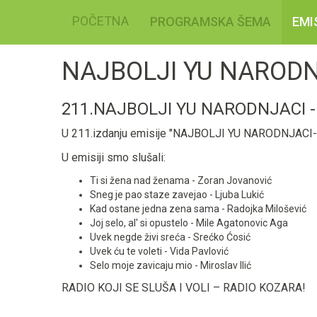
POČETNA
PROGRAMSKA ŠEMA
EMI
NAJBOLJI YU NARODN
211.NAJBOLJI YU NARODNJACI 
U 211.izdanju emisije "NAJBOLJI YU NARODNJACI-B
U emisiji smo slušali:
Ti si žena nad ženama - Zoran Jovanović
Sneg je pao staze zavejao - Ljuba Lukić
Kad ostane jedna zena sama - Radojka Milošević
Joj selo, al' si opustelo - Mile Agatonovic Aga
Uvek negde živi sreća - Srećko Ćosić
Uvek ću te voleti - Vida Pavlović
Selo moje zavicaju mio - Miroslav Ilić
RADIO KOJI SE SLUŠA I VOLI – RADIO KOZARA!