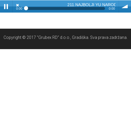
211.NAJBOLJI YU NARODNJACI - 
✖
0:00
0:00
✖
211.NAJBOLJI YU NARODNJACI - BISERI NARODNE MUZIKE
Play /
volum
Copyright © 2017 "Grubex RD" d.o.o., Gradiška. Sva prava zadržana.
pause