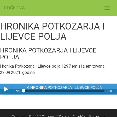
POČETNA
Toggl
navig
HRONIKA POTKOZARJA I
LIJEVCE POLJA
HRONIKA POTKOZARJA I LIJEVCE
POLJA
Hronika Potkozarja i Lijevce polja 1297.emisija emitovana
22.09.2021. godine
✖
HRONIKA POTKOZARJA I LIJEVCE POLJA
0:00
0:00
✖
HRONIKA POTKOZARJA I LIJEVCE POLJA
Play /
Copyright © 2017 "Grubex RD" d.o.o., Gradiška. Sva prava