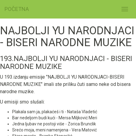
POČETNA
Toggl
navig
NAJBOLJI YU NARODNJACI
- BISERI NARODNE MUZIKE
193.NAJBOLJI YU NARODNJACI - BISERI
NARODNE MUZIKE
U 193.izdanju emisije "NAJBOLJI YU NARODNJACI-BISERI
NARODNE MUZIKE" imali ste priliku čuti samo neke od bisera
narodne muzike.
U emisiji smo slušali:
Plakala sam ja, plakaćeš i ti - Nataša Vladetić
Bar nedeljom budi kući - Mersa Miljković Meri
Jedna ljubav ne postoji više - Zorica Brunclik
Srećo moja, meni namenjena - Vera Matović