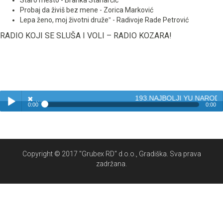
Staro mesto - Branka Stanarčić
Probaj da živiš bez mene - Zorica Marković
Lepa ženo, moj životni družeˮ - Radivoje Rade Petrović
RADIO KOJI SE SLUŠA I VOLI – RADIO KOZARA!
193.NAJBOLJI YU NARODN
✖
0:00
0:00
✖
193.NAJBOLJI YU NARODNJACI - BISERI NARODNE MUZIKE
Play /
Copyright © 2017 "Grubex RD" d.o.o., Gradiška. Sva prava
zadržana.
pause