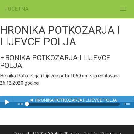
POČETNA
Toggl
navig
HRONIKA POTKOZARJA I
LIJEVCE POLJA
HRONIKA POTKOZARJA I LIJEVCE
POLJA
Hronika Potkozarja i Lijevce polja 1069.emisija emitovana
26.12.2020 godine
✖
HRONIKA POTKOZARJA I LIJEVCE POLJA
0:00
0:00
✖
HRONIKA POTKOZARJA I LIJEVCE POLJA
Play /
Copyright © 2017 "Grubex RD" d.o.o., Gradiška. Sva prava