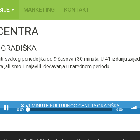
SIJE
MARKETING
KONTAKT
CENTRA
 GRADIŠKA
ti svakog ponedeljka od 9 časova i 30 minuta. U 41.izdanju zaje
a ,ali smo i najavili dešavanja u narednom periodu.
✖
41.MINUTE KULTURNOG CENTRA GRADIŠKA
0:00
0:00
✖
41.MINUTE KULTURNOG CENTRA GRADIŠKA
Play /
volum