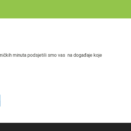
dničkih minuta podsjetili smo vas na događaje koje
e