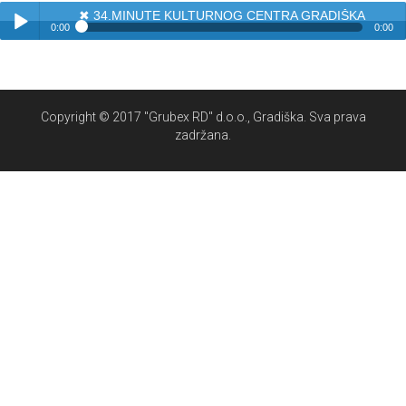
✖
34.MINUTE KULTURNOG CENTRA GRADIŠKA
0:00
0:00
✖
34.MINUTE KULTURNOG CENTRA GRADIŠKA
Play /
Copyright © 2017 "Grubex RD" d.o.o., Gradiška. Sva prava
zadržana.
pause