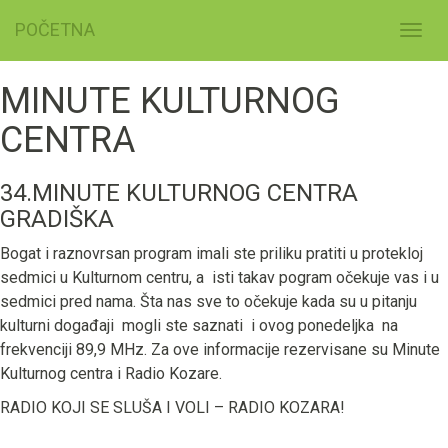
POČETNA
Toggl
navig
MINUTE KULTURNOG
CENTRA
34.MINUTE KULTURNOG CENTRA
GRADIŠKA
Bogat i raznovrsan program imali ste priliku pratiti u protekloj
sedmici u Kulturnom centru, a isti takav pogram očekuje vas i u
sedmici pred nama. Šta nas sve to očekuje kada su u pitanju
kulturni događaji mogli ste saznati i ovog ponedeljka na
frekvenciji 89,9 MHz. Za ove informacije rezervisane su Minute
Kulturnog centra i Radio Kozare.
RADIO KOJI SE SLUŠA I VOLI – RADIO KOZARA!