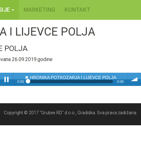
SIJE
MARKETING
KONTAKT
 I LIJEVCE POLJA
E POLJA
tovana 26.09.2019.godine
✖
HRONIKA POTKOZARJA I LIJEVCE POLJA
0:00
0:00
✖
HRONIKA POTKOZARJA I LIJEVCE POLJA
Play /
volum
Copyright © 2017 "Grubex RD" d.o.o., Gradiška. Sva prava zadržana.