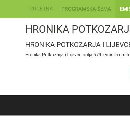
POČETNA
PROGRAMSKA ŠEMA
EMI
HRONIKA POTKOZARJA
HRONIKA POTKOZARJA I LIJEVC
Hronika Potkozarja i Lijevče polja 679. emisija emi