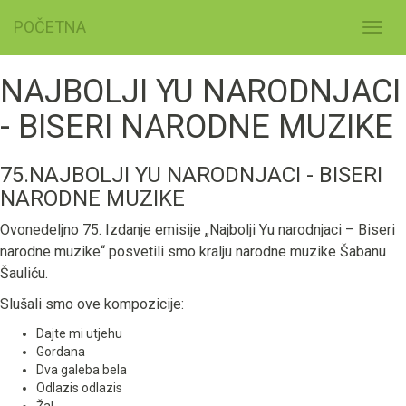
POČETNA
Toggl
navig
NAJBOLJI YU NARODNJACI
- BISERI NARODNE MUZIKE
75.NAJBOLJI YU NARODNJACI - BISERI
NARODNE MUZIKE
Ovonedeljno 75. Izdanje emisije „Najbolji Yu narodnjaci – Biseri
narodne muzike“ posvetili smo kralju narodne muzike Šabanu
Šauliću.
Slušali smo ove kompozicije:
Dajte mi utjehu
Gordana
Dva galeba bela
Odlazis odlazis