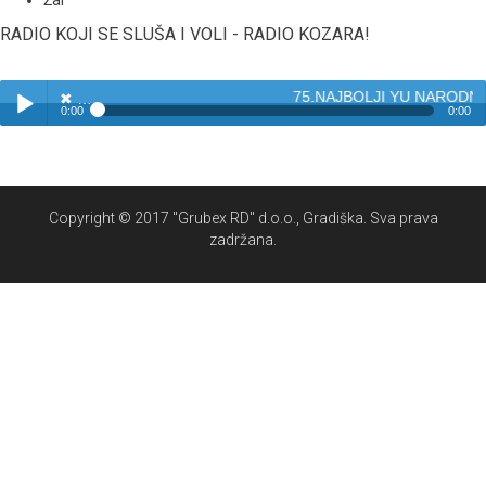
Žal
RADIO KOJI SE SLUŠA I VOLI - RADIO KOZARA!
75.NAJBOLJI YU NARODNJ
✖
0:00
0:00
✖
75.NAJBOLJI YU NARODNJACI - BISERI NARODNE MUZIKE
Play /
Copyright © 2017 "Grubex RD" d.o.o., Gradiška. Sva prava
zadržana.
pause